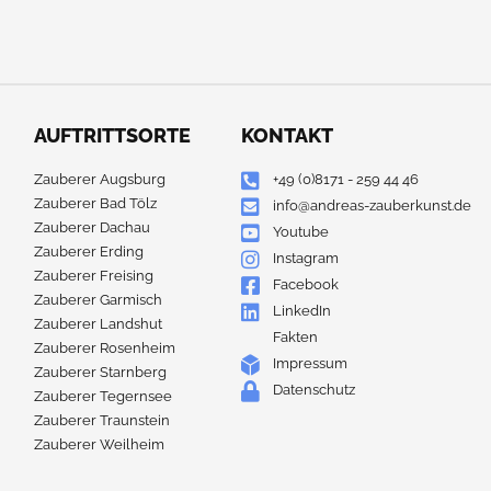
AUFTRITTSORTE
KONTAKT
Zauberer Augsburg
+49 (0)8171 - 259 44 46
Zauberer Bad Tölz
info@andreas-zauberkunst.de
Zauberer Dachau
Youtube
Zauberer Erding
Instagram
Zauberer Freising
Facebook
Zauberer Garmisch
LinkedIn
Zauberer Landshut
Fakten
Zauberer Rosenheim
Impressum
Zauberer Starnberg
Datenschutz
Zauberer Tegernsee
Zauberer Traunstein
Zauberer Weilheim