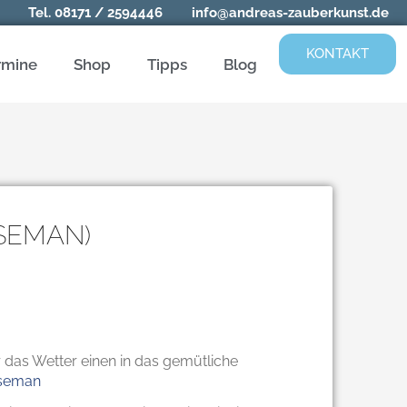
Tel.
08171 / 2594446
info@andreas-zauberkunst.de
KONTAKT
rmine
Shop
Tipps
Blog
SEMAN)
das Wetter einen in das gemütliche
iseman