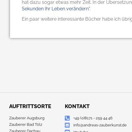
hat dazu sogar etwas mehr Zeit. In der Übersetzung
Sekunden Ihr Leben verändern“
.
Ein paar weitere interessante Bücher habe ich übrig
AUFTRITTSORTE
KONTAKT
Zauberer Augsburg
+49 (0)8171 - 259 44 46
Zauberer Bad Tölz
info@andreas-zauberkunst.de
Zauberer Dachau