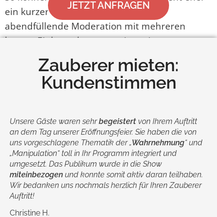
JETZT ANFRAGEN
ein kurzer Showact oder evtl. eine
abendfüllende Moderation mit mehreren
kurzen Einlagen besser geeignet ist.
Zauberer mieten:
Denn ein erstklassiges Showprogramm hebt Ihr
Event auf ein anderes Level und wird sowohl
Kundenstimmen
von Mitarbeitern als auch Kunden und
Partnern hochwertiger eingeschätzt.
Unsere Gäste waren sehr
begeistert
von Ihrem Auftritt
an dem Tag unserer Eröffnungsfeier. Sie haben die von
uns vorgeschlagene Thematik der „
Wahrnehmung
“ und
„Manipulation“ toll in Ihr Programm integriert und
umgesetzt. Das Publikum wurde in die Show
miteinbezogen
und konnte somit aktiv daran teilhaben.
Wir bedanken uns nochmals herzlich für Ihren Zauberer
Auftritt!
Christine H.