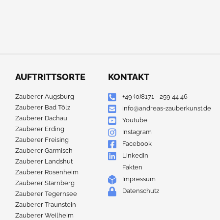
AUFTRITTSORTE
KONTAKT
Zauberer Augsburg
+49 (0)8171 - 259 44 46
Zauberer Bad Tölz
info@andreas-zauberkunst.de
Zauberer Dachau
Youtube
Zauberer Erding
Instagram
Zauberer Freising
Facebook
Zauberer Garmisch
LinkedIn
Zauberer Landshut
Fakten
Zauberer Rosenheim
Impressum
Zauberer Starnberg
Datenschutz
Zauberer Tegernsee
Zauberer Traunstein
Zauberer Weilheim