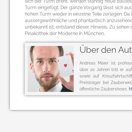
sich der Turm dreht, werden ständig neue Bautei
Turm eingefügt. Der ganze Vorgang lässt sich a
hohen Turm wieder in einzelne Teile zerlegen. Da ic
aussergewöhnliche und phantastisch anzusehend
unbekannt ist, entstand dieser Hinweis. Zu sehen 
Pinakothek der Moderne in München.
Über den Aut
Andreas Maier ist profess
über 20 Jahren tritt er a
sowie auf Kreuzfahrtschi
Preisträger bei Zauberwet
öffentliche Zaubershows.
M