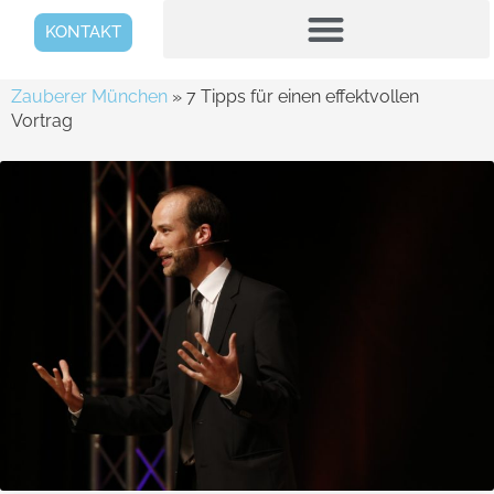
KONTAKT
Zauberer München
»
7 Tipps für einen effektvollen
Vortrag